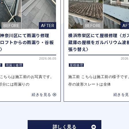
市神奈川区にて雨漏り修理
横浜市栄区にて屋根修理〈ガ
階ロフトからの雨漏り・谷板
蔵庫の屋根をガルバリウム波
換〉
張り替え〉
2026.06.05
2026
理
雨漏り修理
屋根修理
 こちらは施工前のお写真です。
施工前 こちらは施工前の様子です
部分には雨漏りの
存の波形スレートは全体
続きを見る
続きを見
詳しく見る