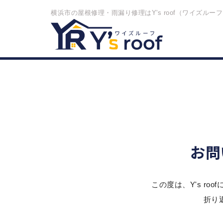
横浜市の屋根修理・雨漏り修理はY's roof（ワイズルー
横浜市の雨漏り修理ならY's Roof
お問い合
お問
この度は、Y's r
折り