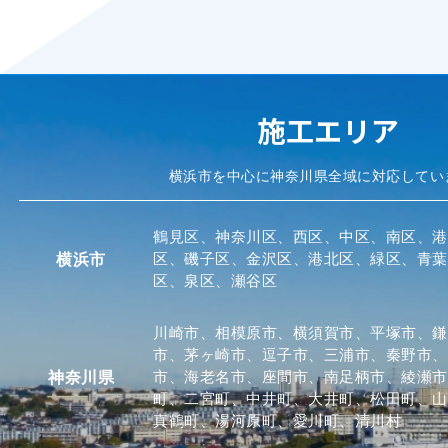
施工エリア
横浜市を中心に神奈川県全域に対応してい
鶴見区、神奈川区、西区、中区、南区、港
区、磯子区、金沢区、港北区、緑区、青葉
横浜市
区、泉区、瀬谷区
川崎市、相模原市、横須賀市、平塚市、鎌
市、茅ヶ崎市、逗子市、三浦市、秦野市、
市、海老名市、座間市、南足柄市、綾瀬市
神奈川県
町、二宮町、中井町、大井町、松田町、山
真鶴町、湯河原町、愛川町、清川村