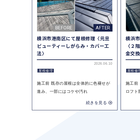
横浜市港南区にて屋根修理〈元旦
横浜
ビューティーしがらみ・カバー工
〈２
法〉
金交
2026.06.10
屋根修理
屋根修
施工前 既存の屋根は全体的に色褪せが
施工前
進み、一部にはコケや汚れ
ロフト
続きを見る