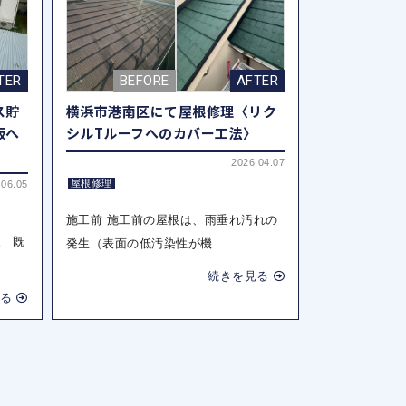
ス貯
横浜市港南区にて屋根修理〈リク
板へ
シルTルーフへのカバー工法〉
2026.04.07
屋根修理
.06.05
施工前 施工前の屋根は、雨垂れ汚れの
。 既
発生（表面の低汚染性が機
続きを見る
る